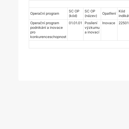
SC OP
SC OP
Kód
Operační program
Opatření
(kód)
(název)
indiká
Operační program
01.01.01
Posílení
Inovace
22501
podnikání a inovace
výzkumu
pro
a inovací
konkurenceschopnost